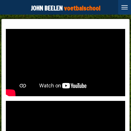
Ga
JOHN BEELEN
voetbalschool
direct
naar
de
hoofdinhoud